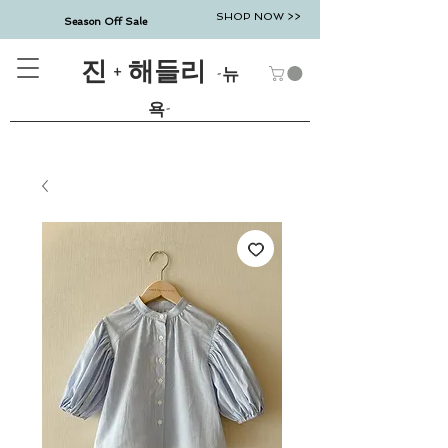
SHOP NOW >>
Season Off Sale
진 + 해들리
-뉴
욕-