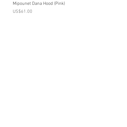
Mipounet Dana Hood (Pink)
Mipounet Martine Mini Sk
(Pink)
가격
US$61.00
가격
US$98.00
A를 받으십시오
10% 0FF
쿠폰
FOR 다음 구매!
우리의 메일 링리스트에
가입하세요
지금 구독
에 대한