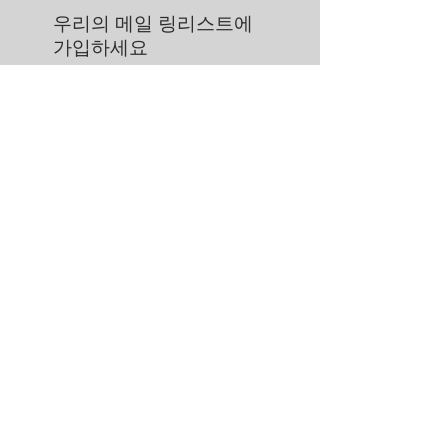
우리의 메일 링리스트에
가입하세요
지금 구독
에 대한
문의하기
스토어 정책
© 2021 Jean &amp; Hadley LLC - 아동 디자이너 패션 부티크