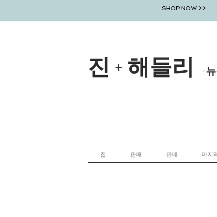
SHOP NOW >>
진 + 해들리
-뉴
집
판매
판매
마지막