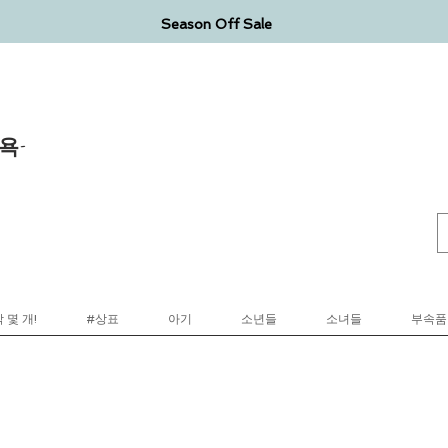
Season Off Sale
욕-
 몇 개!
#상표
아기
소년들
소녀들
부속품