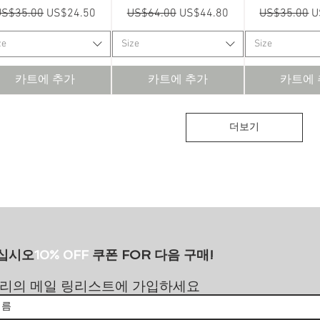
일반가
할인가
일반가
할인가
일반가
US$35.00
US$24.50
US$64.00
US$44.80
US$35.00
U
ze
Size
Size
카트에 추가
카트에 추가
카트에
더보기
으십시오
10% 0FF
쿠폰 FOR 다음 구매!
리의 메일 링리스트에 가입하세요