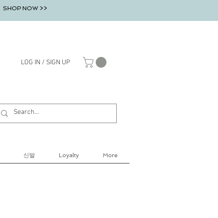
SHOP NOW >>
LOG IN / SIGN UP
신발
Loyalty
More