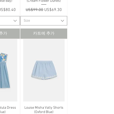
dise Bay)
(Cream Flower Dunes)
할인가
일반가
할인가
US$80.40
US$99.00
US$69.30
Size
 추가
카트에 추가
alula Dress
보기
Louise Misha Vally Shorts
제품보기
lue)
(Oxford Blue)