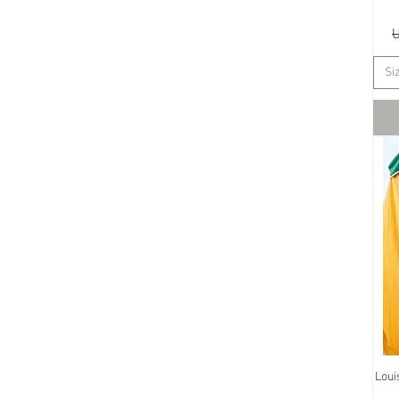
Si
Loui