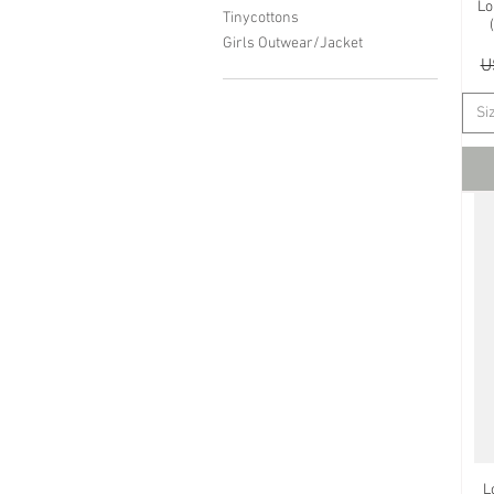
Lo
Tinycottons
Girls Outwear/Jacket
U
Si
L