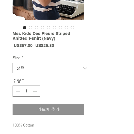
Mes Kids Des Fleurs Striped
Knitted T-shirt (Navy)
일
할
 US$67.00 
US$26.80
반
인
가
가
Size
*
수량
*
카트에 추가
100% Cotton