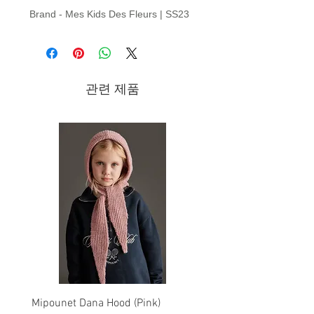
Brand - Mes Kids Des Fleurs | SS23
Collection
관련 제품
Mipounet Dana Hood (Pink)
Mipounet Martine Mini Sk