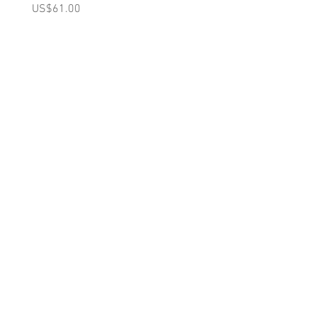
(Pink)
가격
US$61.00
가격
US$98.00
A를 받으십시오
10% 0FF
쿠폰
FOR 다음 구매!
우리의 메일 링리스트에
가입하세요
지금 구독
에 대한