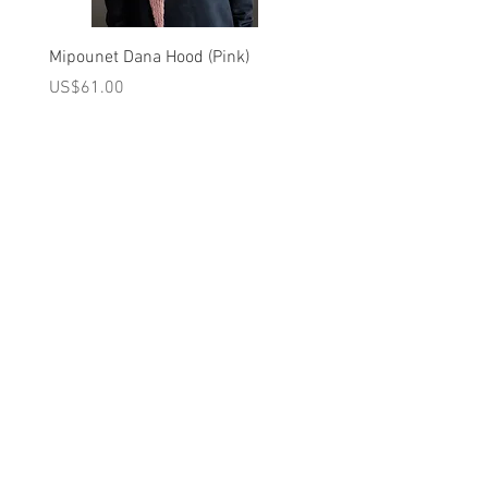
Mipounet Dana Hood (Pink)
Mipounet Martine Mini Sk
(Pink)
가격
US$61.00
가격
US$98.00
A를 받으십시오
10% 0FF
쿠폰
FOR 다음 구매!
우리의 메일 링리스트에
가입하세요
지금 구독