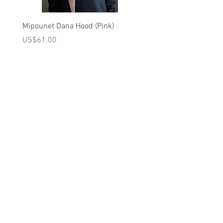
Mipounet Dana Hood (Pink)
Mipounet Martine Mini Sk
(Pink)
가격
US$61.00
가격
US$98.00
A를 받으십시오
10% 0FF
쿠폰
FOR 다음 구매!
우리의 메일 링리스트에
가입하세요
지금 구독