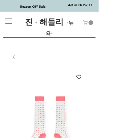
SHOP NOW >>
Season Off Sale
진 + 해들리
-뉴
욕-