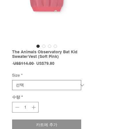
The Animals Observatory Bat Kid
Sweater Vest (Soft Pink)
일
할
 US$114.00 
US$79.80
반
인
가
가
Size
*
수량
*
카트에 추가