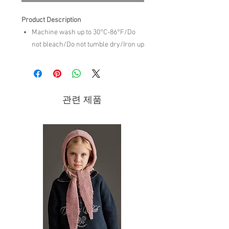
Product Description
Machine wash up to 30°C-86°F/Do
not bleach/Do not tumble dry/Iron up
to 110°C-230ºF/Dry cleaning mild
process/
Brand - The Animals Observatory | SS26
관련 제품
Collection