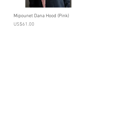
Mipounet Dana Hood (Pink)
Mipounet Martine Mini Sk
(Pink)
가격
US$61.00
가격
US$98.00
A를 받으십시오
10% 0FF
쿠폰
FOR 다음 구매!
우리의 메일 링리스트에
가입하세요
지금 구독