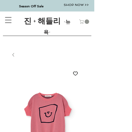
SHOP NOW >>
Season Off Sale
진 + 해들리
-뉴
욕-