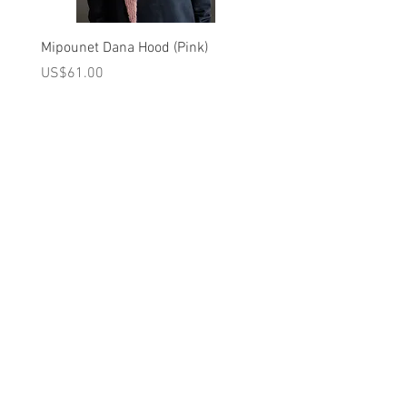
Mipounet Dana Hood (Pink)
Mipounet Martine Mini Sk
(Pink)
가격
US$61.00
가격
US$98.00
A를 받으십시오
10% 0FF
쿠폰
FOR 다음 구매!
우리의 메일 링리스트에
가입하세요
지금 구독