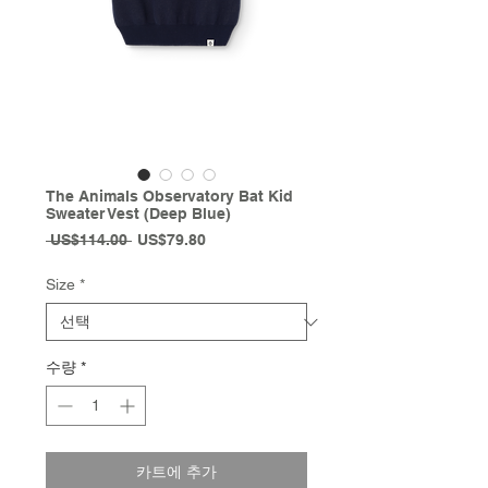
The Animals Observatory Bat Kid
Sweater Vest (Deep Blue)
일
할
 US$114.00 
US$79.80
반
인
가
가
Size
*
수량
*
카트에 추가