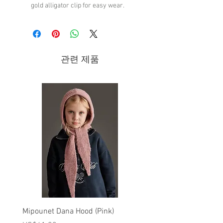
gold alligator clip for easy wear.
Featuring our 'blush' hue.
100% Cotton
Brand - Noralee SS26 Collection
관련 제품
Mipounet Dana Hood (Pink)
Mipounet Martine Mini Sk