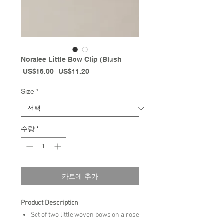
Noralee Little Bow Clip (Blush
일
할
 US$16.00 
US$11.20
반
인
가
가
Size
*
수량
*
카트에 추가
Product Description
Set of two little woven bows on a rose