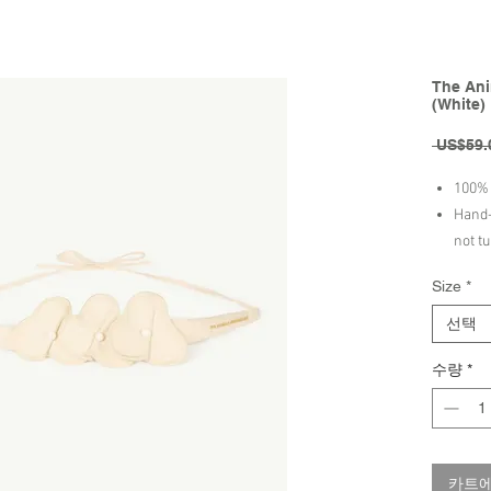
The Ani
(White)
 US$59.
100% 
Hand-
not t
clean
Size
*
Brand - 
선택
| 2023 Fa
수량
*
카트에