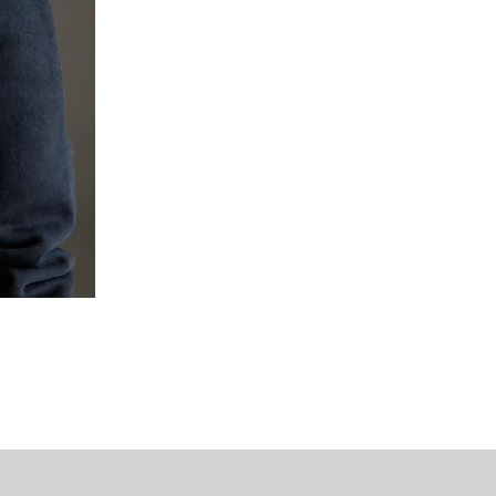
Mipounet Martine Mini Skirt (P
가격
US$98.00