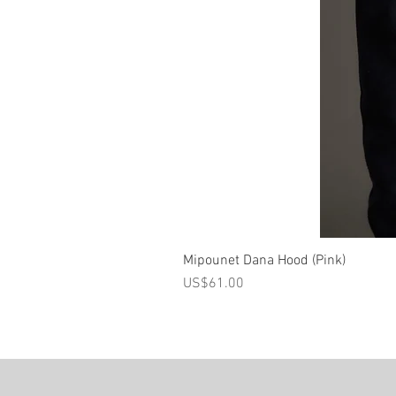
Mipounet Dana Hood (Pink)
가격
US$61.00