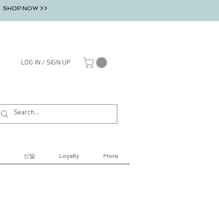
SHOP NOW >>
LOG IN / SIGN UP
신발
Loyalty
More