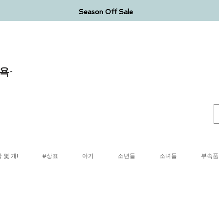
Season Off Sale
욕-
 몇 개!
#상표
아기
소년들
소녀들
부속품