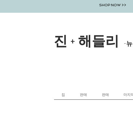
SHOP NOW >>
진 + 해들리
-뉴
집
판매
판매
마지막