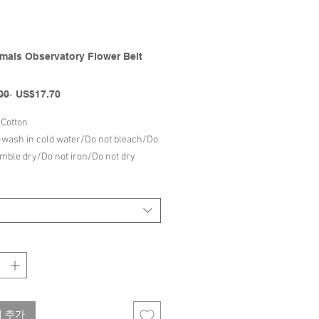
mals Observatory Flower Belt
일
할
00 
US$17.70
반
인
가
가
Cotton
wash in cold water/Do not bleach/Do
umble dry/Do not iron/Do not dry
/
The Animals Observatory
ll/Winter Collection
 추가