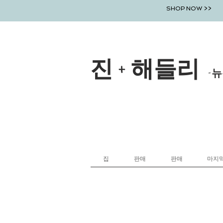
SHOP NOW >>
진 + 해들리
-뉴
집
판매
판매
마지막