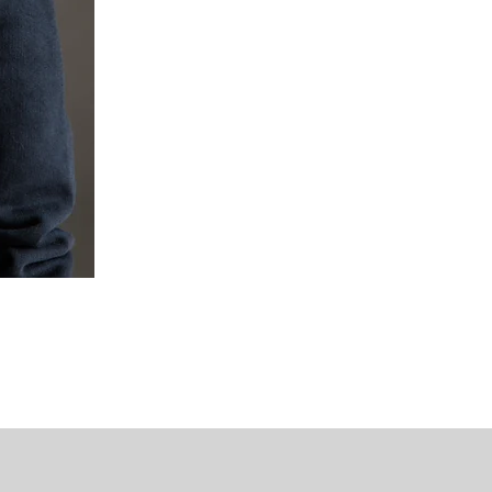
Mipounet Martine Mini Skirt (P
가격
US$98.00