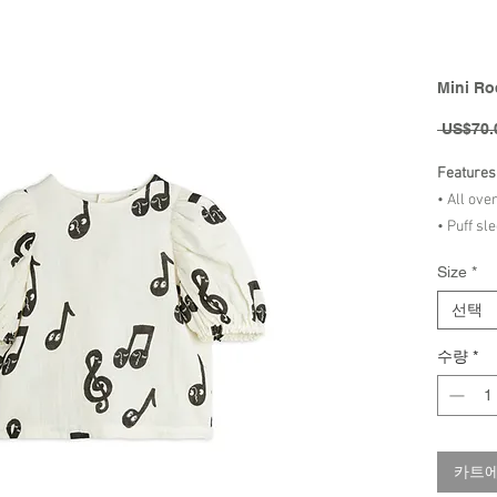
Mini Ro
 US$70.
Features
• All ove
• Puff sl
• Snap b
Size
*
선택
Material
수량
*
• 100 % 
• GOTS ce
Brand - 
카트에