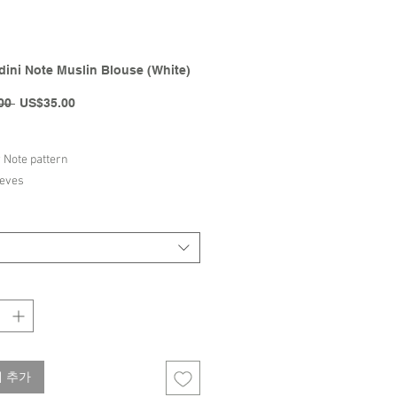
dini Note Muslin Blouse (White)
일
할
00 
US$35.00
반
인
가
가
r Note pattern
eeves
uttons for easy dressing
Organic Cotton
rtified
Mini Rodini | SS25 Collection
 추가