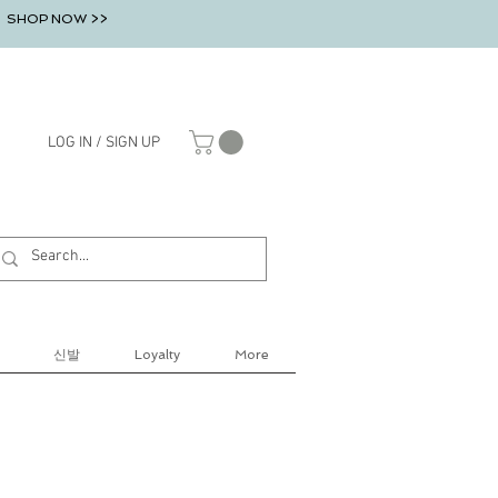
SHOP NOW >>
LOG IN / SIGN UP
신발
Loyalty
More