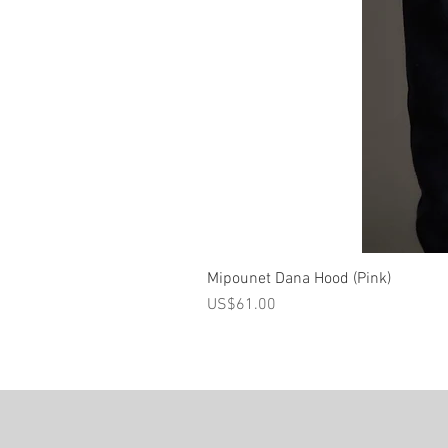
Mipounet Dana Hood (Pink)
가격
US$61.00