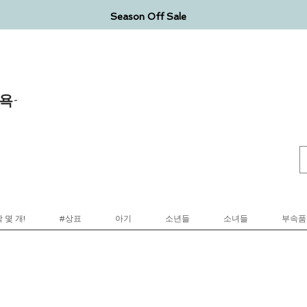
Season Off Sale
욕-
 몇 개!
#상표
아기
소년들
소녀들
부속품