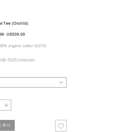
 Tee (Orchid)
일
할
00 
US$36.00
반
인
가
가
 100% organic cotton (GOTS)
UB | SS25 Collection
 추가