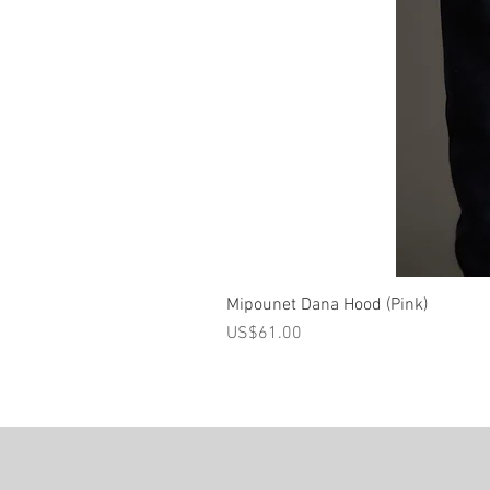
Mipounet Dana Hood (Pink)
가격
US$61.00