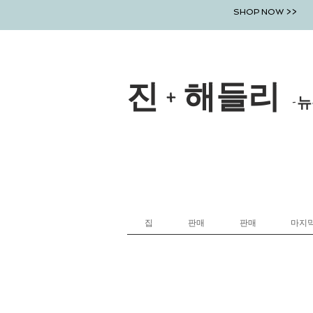
SHOP NOW >>
진 + 해들리
-뉴
집
판매
판매
마지막