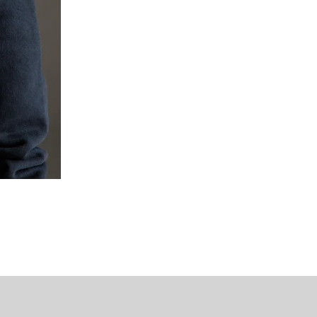
Mipounet Martine Mini Skirt (P
가격
US$98.00