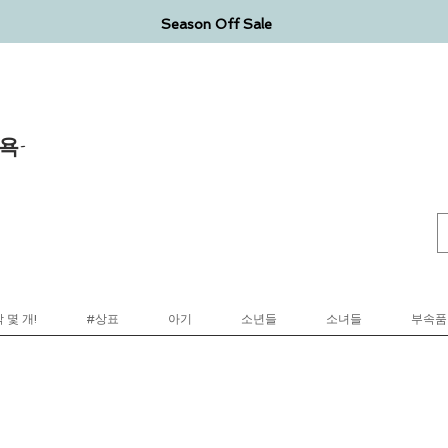
Season Off Sale
욕-
 몇 개!
#상표
아기
소년들
소녀들
부속품