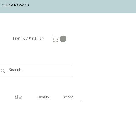
SHOP NOW >>
LOG IN / SIGN UP
신발
Loyalty
More