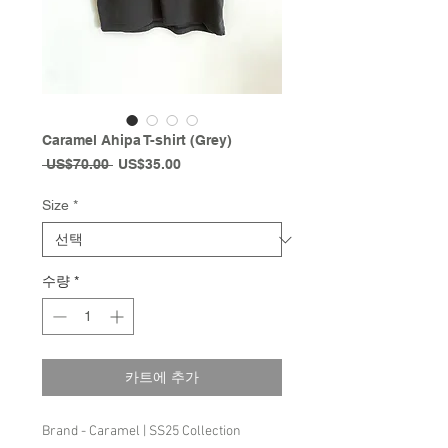
Caramel Ahipa T-shirt (Grey)
일
할
 US$70.00 
US$35.00
반
인
가
가
Size
*
수량
*
카트에 추가
Brand - Caramel | SS25 Collection