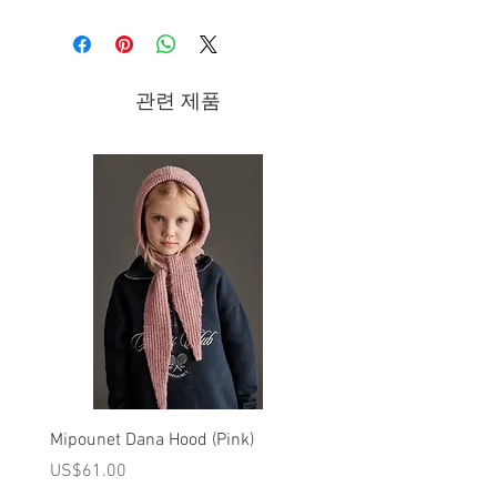
관련 제품
Mipounet Dana Hood (Pink)
Mipounet Martine Mini Sk
(Pink)
가격
US$61.00