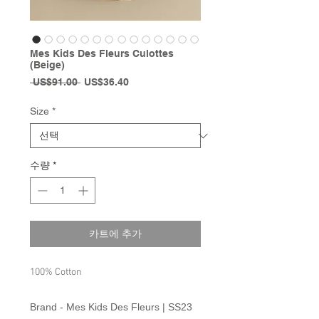
Mes Kids Des Fleurs Culottes
(Beige)
일
할
 US$91.00 
US$36.40
반
인
가
가
Size
*
수량
*
카트에 추가
100% Cotton
Brand - Mes Kids Des Fleurs | SS23