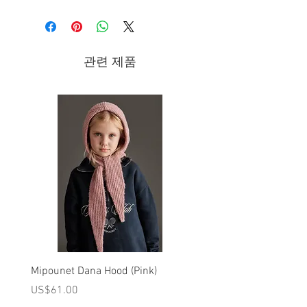
Collection
관련 제품
Mipounet Dana Hood (Pink)
Mipounet Martine Mini Sk
(Pink)
가격
US$61.00
가격