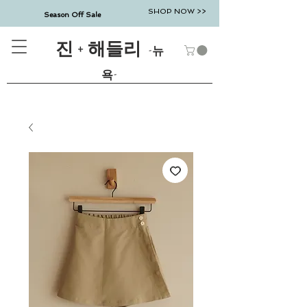
SHOP NOW >>
Season Off Sale
진 + 해들리
-뉴
욕-