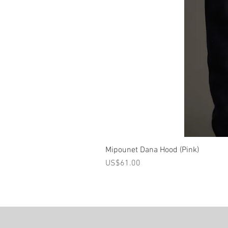
Mipounet Dana Hood (Pink)
가격
US$61.00