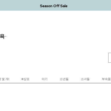
Season Off Sale
욕-
 몇 개!
#상표
아기
소년들
소녀들
부속품