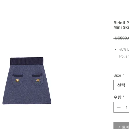
Birinit
Mini Ski
 US$93.
40% L
Polia
Birinit 
Size
*
선택
수량
*
카트에