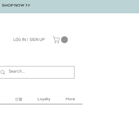
SHOP NOW >>
LOG IN / SIGN UP
신발
Loyalty
More