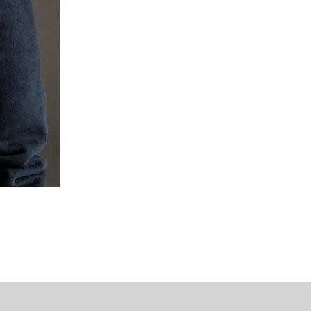
Mipounet Martine Mini Skirt (P
가격
US$98.00