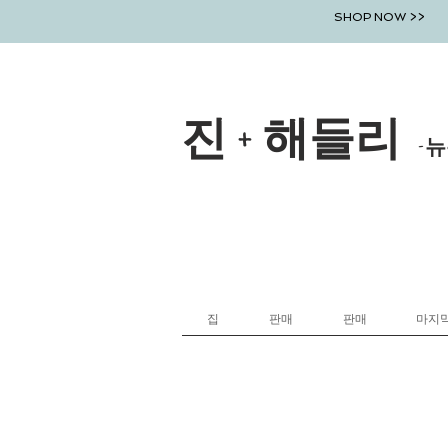
SHOP NOW >>
진 + 해들리
-뉴
집
판매
판매
마지막