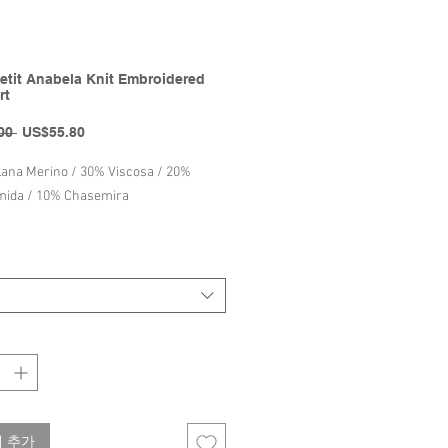
 Petit Anabela Knit Embroidered
rt
일
할
00 
US$55.80
반
인
가
가
ana Merino / 30% Viscosa / 20%
mida / 10% Chasemira
Petit FW25 Collection
 추가