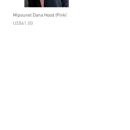
Brand - Louise Misha FW25 Collection
Mipounet Dana Hood (Pink)
Mipounet Martine Mini Sk
(Pink)
가격
US$61.00
가격
US$98.00
A를 받으십시오
10% 0FF
쿠폰
FOR 다음 구매!
우리의 메일 링리스트에
가입하세요
지금 구독