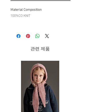
Material Composition
100%CO KNIT
Product Description
The details we love:
Solid color knit leggings with
decorative stitch pattern.
관련 제품
Cable knit details on the sides.
Pompom detailing along the cable
knit details.
Elasticized waist.
Scalloped edges at leg bottoms
Care Instruction
COLD HAND WASH / DO NOT BLEACH /
DO NOT TUMBLE DRY/ DO NOT
IRON/DRY CLEANING ALLOWED/WASH
INSIDE DOWN