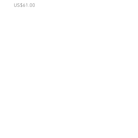
(Pink)
가격
US$61.00
가격
US$98.00
A를 받으십시오
10% 0FF
쿠폰
FOR 다음 구매!
우리의 메일 링리스트에
가입하세요
지금 구독
에 대한