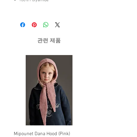
100% Polyamide
Brand - The Animals Observatory |
FW25 Collection
관련 제품
Mipounet Dana Hood (Pink)
Mipounet Martine Mini Sk