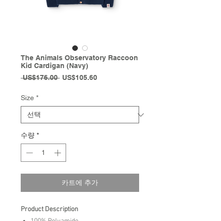
The Animals Observatory Raccoon
Kid Cardigan (Navy)
일
할
 US$176.00 
US$105.60
반
인
가
가
Size
*
수량
*
카트에 추가
Product Description