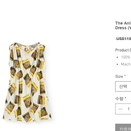
The Ani
Dress (
 US$119
Product 
100% 
Machi
bleac
Size
*
230ºF
선택
Brand - 
수량
*
SS25 Col
카트에