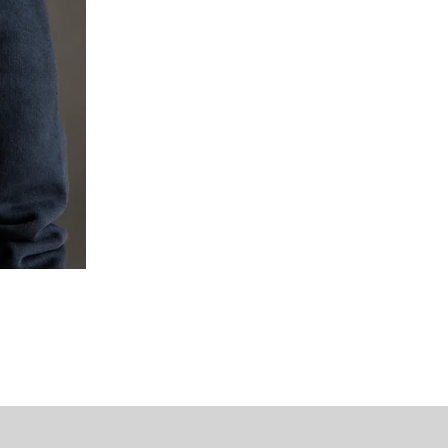
Mipounet Martine Mini Skirt (P
가격
US$98.00