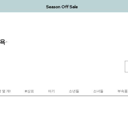
Season Off Sale
욕-
 몇 개!
#상표
아기
소년들
소녀들
부속품