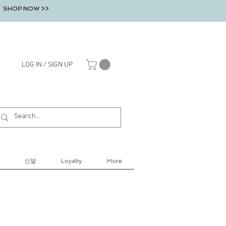
SHOP NOW >>
LOG IN / SIGN UP
신발
Loyalty
More