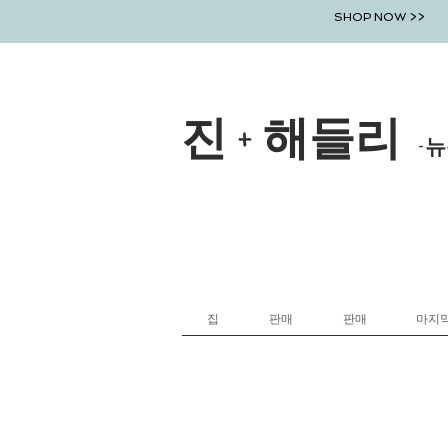
SHOP NOW >>
진 + 해들리
-뉴
집
판매
판매
마지막