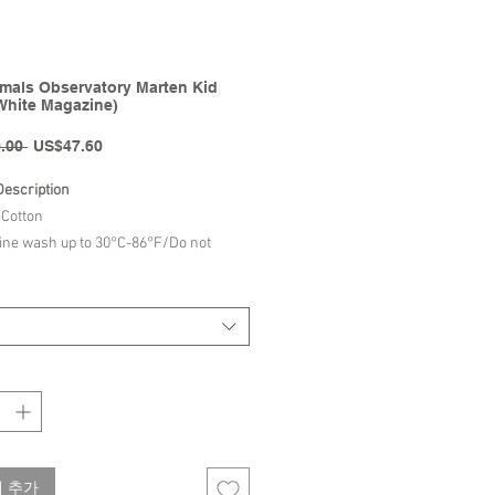
mals Observatory Marten Kid
White Magazine)
일
할
.00 
US$47.60
반
인
가
가
Description
Cotton
ne wash up to 30°C-86°F/Do not
h/Do not tumble dry/Iron up to 110°C-
/Dry cleaning normal process/
The Animals Observatory |
lection
 추가