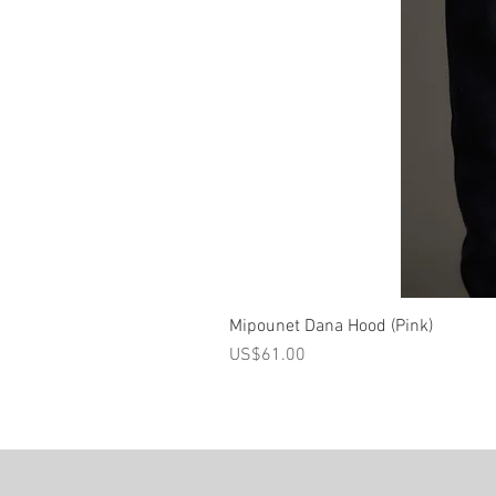
Mipounet Dana Hood (Pink)
가격
US$61.00