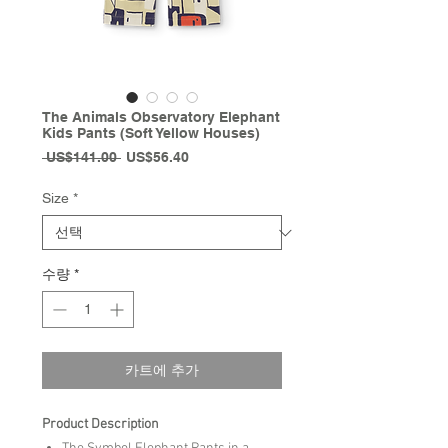
The Animals Observatory Elephant
Kids Pants (Soft Yellow Houses)
일
할
 US$141.00 
US$56.40
반
인
가
가
Size
*
수량
*
카트에 추가
Product Description