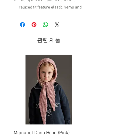
The Symbol Elephant Pants in a
relaxed fit feature elastic hems and
waist band, with a basic yet chic
style.
100% Cotton
Machine wash up to 30°C-86°F/Do
관련 제품
not bleach/Do not tumble dry/Iron up
to 110°C-230ºF/Dry cleaning normal
process/
Brand - The Animals Observatory | FW24
Collection
Mipounet Dana Hood (Pink)
Mipounet Martine Mini Sk