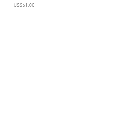
(Pink)
가격
US$61.00
가격
US$98.00
A를 받으십시오
10% 0FF
쿠폰
FOR 다음 구매!
우리의 메일 링리스트에
가입하세요
지금 구독
에 대한