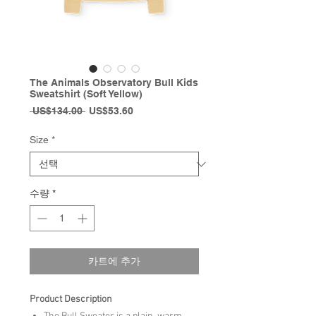
The Animals Observatory Bull Kids
Sweatshirt (Soft Yellow)
일
할
 US$134.00 
US$53.60
반
인
가
가
Size
*
수량
*
카트에 추가
Product Description