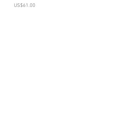
(Pink)
가격
US$61.00
가격
US$98.00
A를 받으십시오
10% 0FF
쿠폰
FOR 다음 구매!
우리의 메일 링리스트에
가입하세요
지금 구독
에 대한