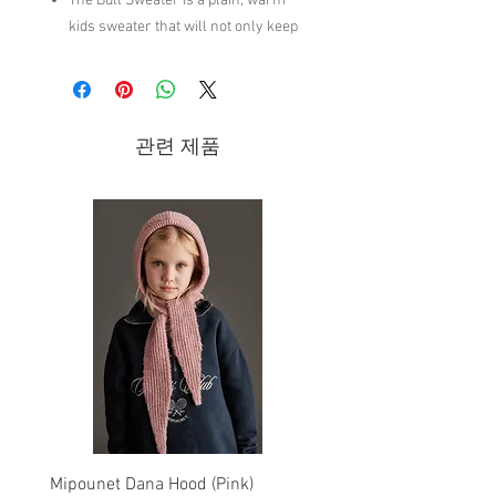
The Bull Sweater is a plain, warm
kids sweater that will not only keep
them warm, but also make for great
outfit combinations.
80% Acrylic / 10% Wool / 5% Alpaca
/ 5% Viscose
관련 제품
Machine wash up to 30°C-86°F/Do
not bleach/Do not tumble dry/Iron up
to 110°C-230ºF/Dry cleaning normal
process/
Brand - The Animals Observatory | FW24
Collection
Mipounet Dana Hood (Pink)
Mipounet Martine Mini Sk