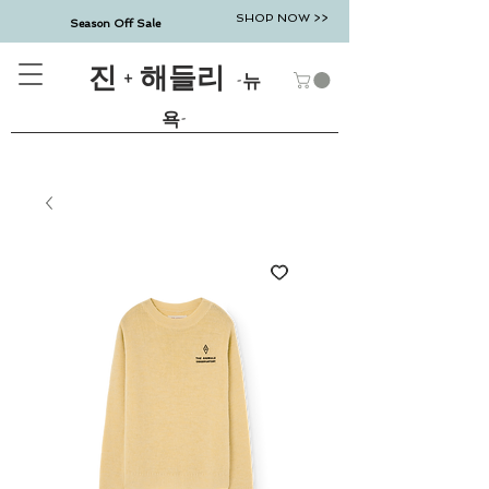
SHOP NOW >>
Season Off Sale
진 + 해들리
-뉴
욕-