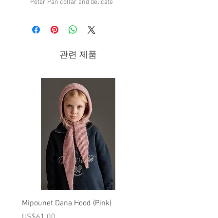
Peter Pan collar and delicate
scalloped trim, all crafted in a
pointelle knit.
Featuring our 'ivory' hue.
Care: Machine wash cold. Lay flat to
관련 제품
dry,
Made of 100% cotton
Brand - Rylee + Cru | FW25 Collection
Mipounet Dana Hood (Pink)
Mipounet Martine Mini Sk
(Pink)
가격
US$61.00