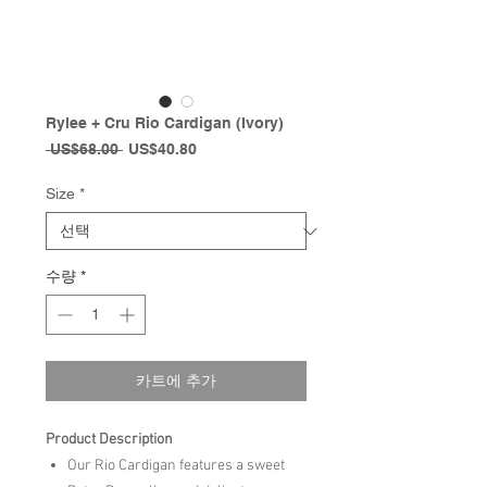
Rylee + Cru Rio Cardigan (Ivory)
일
할
 US$68.00 
US$40.80
반
인
가
가
Size
*
수량
*
카트에 추가
Product Description
Our Rio Cardigan features a sweet