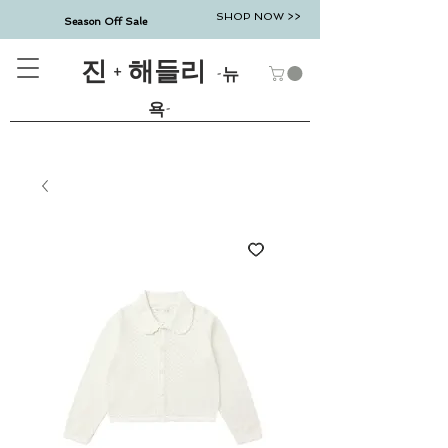
SHOP NOW >>
Season Off Sale
진 + 해들리
-뉴
욕-