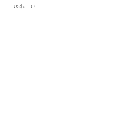
(Pink)
가격
US$61.00
가격
US$98.00
A를 받으십시오
10% 0FF
쿠폰
FOR 다음 구매!
우리의 메일 링리스트에
가입하세요
지금 구독
에 대한