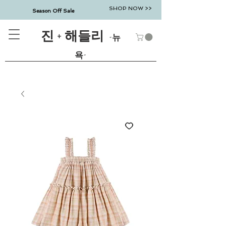
SHOP NOW >>
Season Off Sale
진 + 해들리
-뉴
욕-