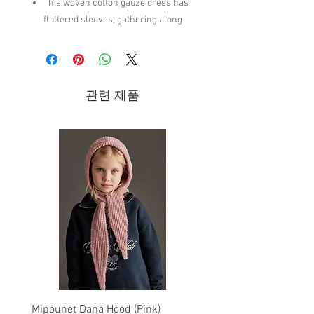
This woven cotton gauze dress has
fluttered sleeves, gathering along
chest and second tier of the full
bodied skirt.
Featuring our 'summer plaid' all over
print. Warm hues come together to
관련 제품
create the perfect summer look to
complement any adventure.
Care: Machine wash cold. Tumble
Dry low.
100% Cotton
Brand - Rylee + Cru | SS26 Collection
Mipounet Dana Hood (Pink)
Mipounet Martine Mini Sk