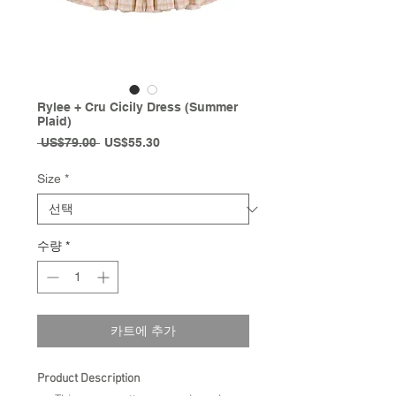
Rylee + Cru Cicily Dress (Summer
Plaid)
일
할
 US$79.00 
US$55.30
반
인
가
가
Size
*
수량
*
카트에 추가
Product Description