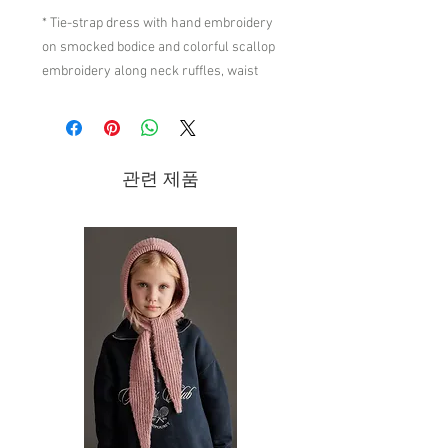
* Tie-strap dress with hand embroidery
on smocked bodice and colorful scallop
embroidery along neck ruffles, waist
ruffles and skirt hem.
* Made with care in India.
* Materials: shell in 100% cotton and
관련 제품
lining in 100% cotton.
Brand - Nellystella SS24