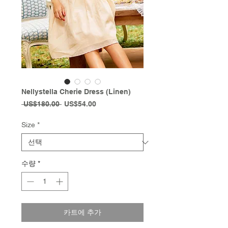
Nellystella Cherie Dress (Linen)
일
할
 US$180.00 
US$54.00
반
인
가
가
Size
*
수량
*
카트에 추가