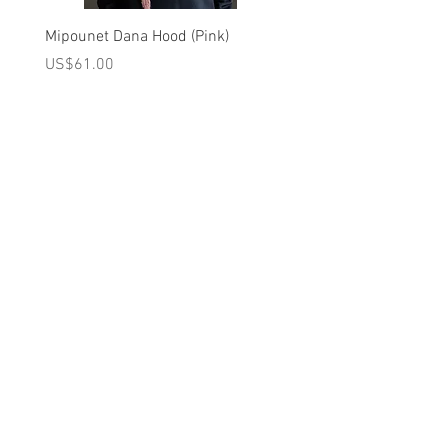
Mipounet Dana Hood (Pink)
Mipounet Martine Mini Sk
(Pink)
가격
US$61.00
가격
US$98.00
A를 받으십시오
10% 0FF
쿠폰
FOR 다음 구매!
우리의 메일 링리스트에
가입하세요
지금 구독