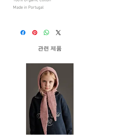
100% Organic Cotton
Made in Portugal
Brand - Liilu | SS22 "Sublime" Collection
Becoming one with our surroundings,
discover a feeling for something so
special that we can hardly put into
관련 제품
words. An understanding we experience
a fine sensibility when we
with only
get involved.
A sublime moment we
create together while enjoying the
essential and uniqueness of what
surrounds us while discovering the
love for the simple things.