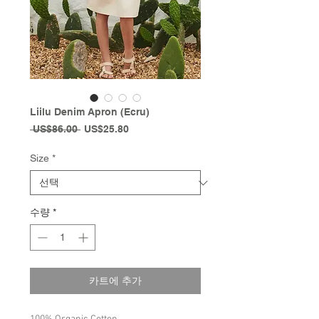
Liilu Denim Apron (Ecru)
일
할
 US$86.00 
US$25.80
반
인
가
가
Size
*
수량
*
카트에 추가