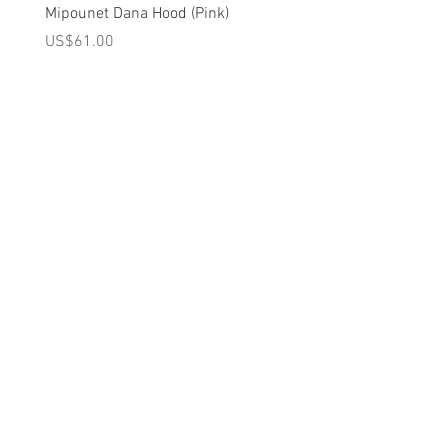
Mipounet Dana Hood (Pink)
Mipounet Martine Mini Sk
(Pink)
가격
US$61.00
가격
US$98.00
A를 받으십시오
10% 0FF
쿠폰
FOR 다음 구매!
우리의 메일 링리스트에
가입하세요
지금 구독
에 대한