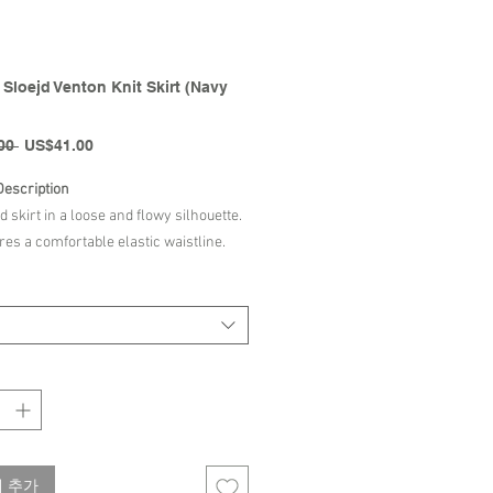
Sloejd Venton Knit Skirt (Navy
일
할
00 
US$41.00
반
인
가
가
Description
d skirt in a loose and flowy silhouette.
res a comfortable elastic waistline.
in 100% organic cotton.
 Organic, certified by CU1094701
Konges Sloejd FW2024 Collection
 추가