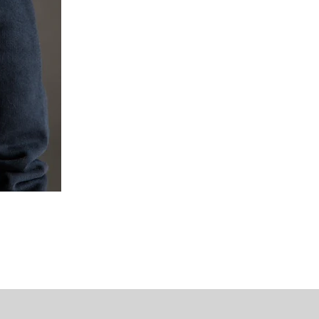
Mipounet Martine Mini Skirt (P
가격
US$98.00