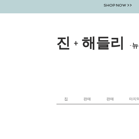
SHOP NOW >>
진 + 해들리
-뉴
집
판매
판매
마지막