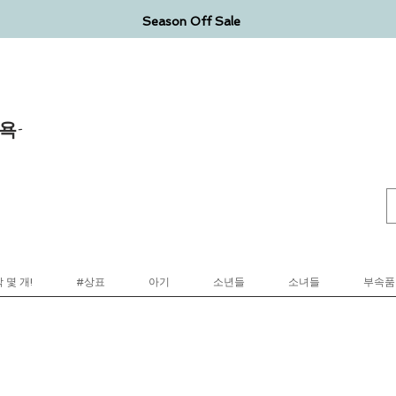
Season Off Sale
욕-
 몇 개!
#상표
아기
소년들
소녀들
부속품