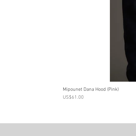
Mipounet Dana Hood (Pink)
가격
US$61.00