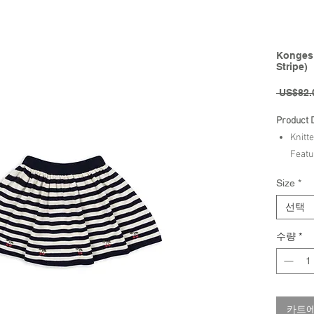
Konges 
Stripe)
 US$82.
Product 
Knitte
Featu
Made 
Size
*
GOTS,
선택
Brand - 
수량
*
카트에