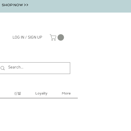
SHOP NOW >>
LOG IN / SIGN UP
신발
Loyalty
More