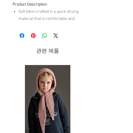
Product Description
Soft bikini crafted in a quick-drying
material that is comfortable and
stretchy.
82% RECYCLED POLYAMIDE 18%
ELASTANE
관련 제품
Brand - Konges Sloejd Spring/Summer
2026 Collection