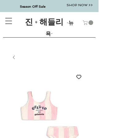
SHOP NOW >>
Season Off Sale
진 + 해들리
-뉴
욕-