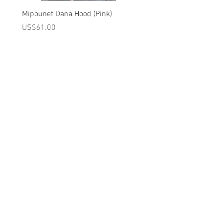
Mipounet Dana Hood (Pink)
Mipounet Martine Mini Sk
(Pink)
가격
US$61.00
가격
US$98.00
A를 받으십시오
10% 0FF
쿠폰
FOR 다음 구매!
우리의 메일 링리스트에
가입하세요
지금 구독