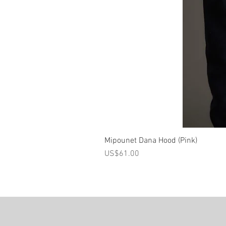
Mipounet Dana Hood (Pink)
가격
US$61.00