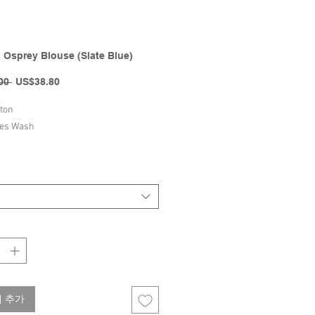
 Osprey Blouse (Slate Blue)
일
할
00 
US$38.80
반
인
가
가
ton
ees Wash
Caramel | FW23 Collection
 추가