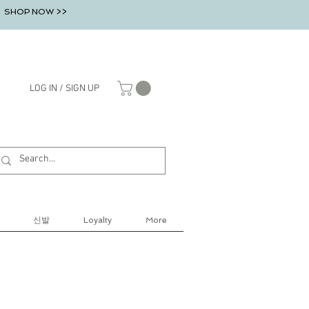
SHOP NOW >>
LOG IN / SIGN UP
신발
Loyalty
More