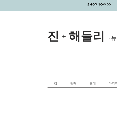
SHOP NOW >>
진 + 해들리
-뉴
집
판매
판매
마지막