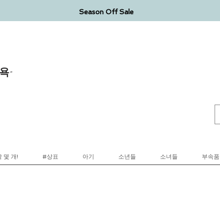
Season Off Sale
욕-
 몇 개!
#상표
아기
소년들
소녀들
부속품