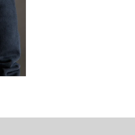
Mipounet Martine Mini Skirt (P
가격
US$98.00