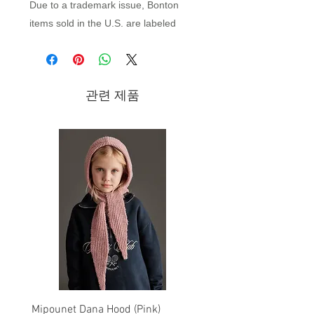
Due to a trademark issue, Bonton
items sold in the U.S. are labeled
"Bonbon".
Brand - Bonton/Bonbon | 2022
Fall/Winter Collection
관련 제품
A French brand created in 2001 by Irene
and Thomas Cohen, Bonton shakes up
the kidswear trends. Bonton plays with
colors as well as words; they blend
shades as much as ideas.
Mipounet Dana Hood (Pink)
Mipounet Martine Mini Sk