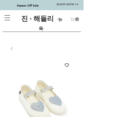
SHOP NOW >>
Season Off Sale
진 + 해들리
-뉴
욕-