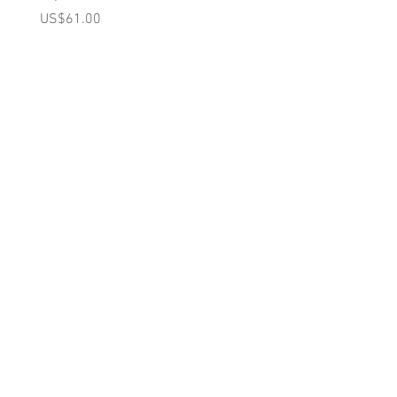
(Pink)
가격
US$61.00
가격
US$98.00
A를 받으십시오
10% 0FF
쿠폰
FOR 다음 구매!
우리의 메일 링리스트에
가입하세요
지금 구독
에 대한