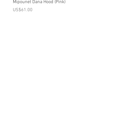
Mipounet Dana Hood (Pink)
Mipounet Martine Mini Sk
(Pink)
가격
US$61.00
가격
US$98.00
A를 받으십시오
10% 0FF
쿠폰
FOR 다음 구매!
우리의 메일 링리스트에
가입하세요
지금 구독
에 대한