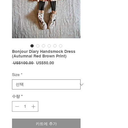
Bonjour Diary Handsmock Dress
(Autumnal Red Brown Print)
일
할
 US$100.00 
US$50.00
반
인
가
가
Size
*
수량
*
카트에 추가