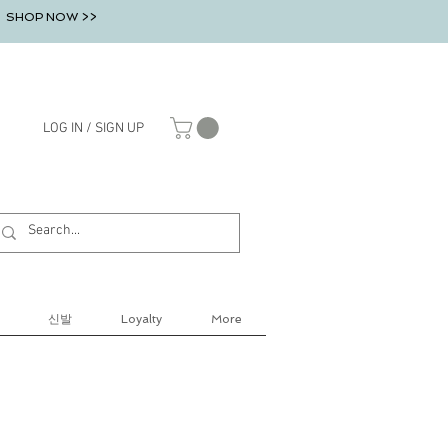
SHOP NOW >>
LOG IN / SIGN UP
신발
Loyalty
More