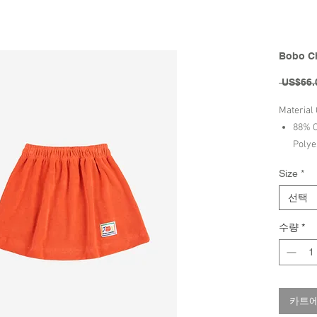
Bobo Ch
 US$66.
Material
88% O
Polye
Size
*
Care Inst
Wash 
선택
Do No
수량
*
Iron 
Do No
Do No
Brand - 
카트에