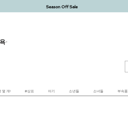
Season Off Sale
욕-
 몇 개!
#상표
아기
소년들
소녀들
부속품