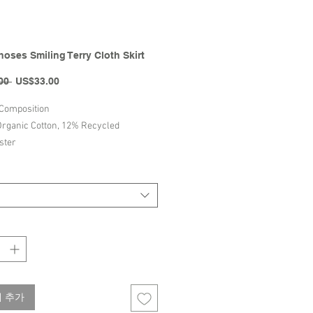
oses Smiling Terry Cloth Skirt
일
할
00 
US$33.00
반
인
가
가
 Composition
rganic Cotton, 12% Recycled
ster
ructions
Cold-30º Reverse
t Bleach
Low
t Dry-clean
t Tumble Dry
Bobo Choses | SS25 Collection
 추가