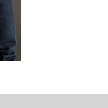
Mipounet Martine Mini Skirt (P
가격
US$98.00