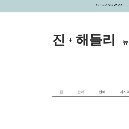
SHOP NOW >>
진 + 해들리
-뉴
집
판매
판매
마지막