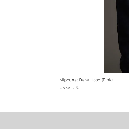
Mipounet Dana Hood (Pink)
가격
US$61.00