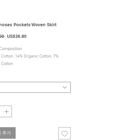
oses Pockets Woven Skirt
일
할
00 
US$36.80
반
인
가
가
 Composition
I Cotton, 14% Organic Cotton, 7%
 Cotton
ructions
old-30°
 Bleach
w
ble dry
Bobo Choses | SS24 Collection
 추가