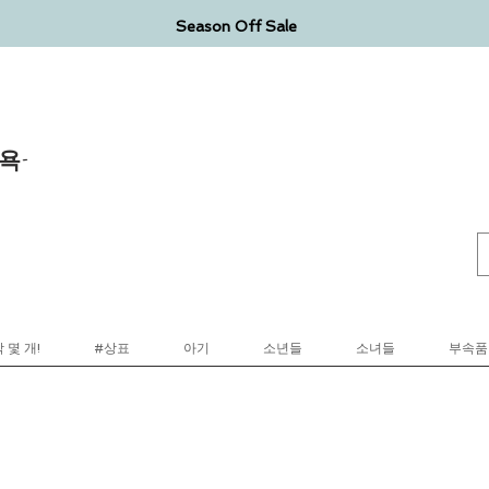
Season Off Sale
욕-
 몇 개!
#상표
아기
소년들
소녀들
부속품