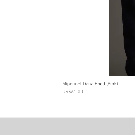
Mipounet Dana Hood (Pink)
가격
US$61.00