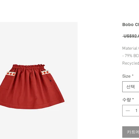
Bobo Ch
 US$92.
Material
- 79% BC
Recycled
Size
*
Care Inst
- Wash C
선택
- Do Not
수량
*
- Iron Lo
- No tum
Brand - 
카트에