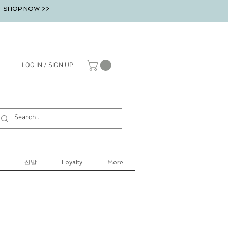
SHOP NOW >>
LOG IN / SIGN UP
신발
Loyalty
More