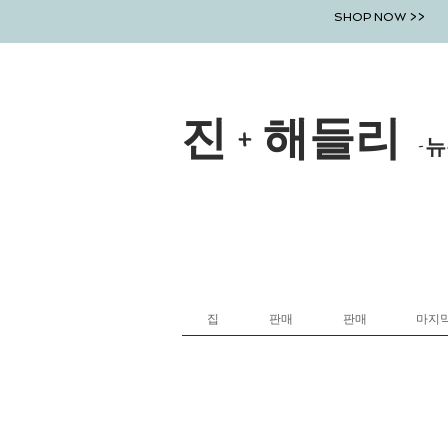
SHOP NOW >>
진 + 해들리
-뉴
집
판매
판매
마지막