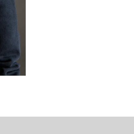
Mipounet Martine Mini Skirt (P
가격
US$98.00