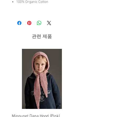
100% Organic Cotton
Care Instructions
Wash Cold-30º Reverse
Do Not Bleach
Iron Low
관련 제품
Do Not Dry-clean
Do Not Tumble Dry
Brand - Bobo Choses | FW25 Collection
Mipounet Dana Hood (Pink)
Mipounet Martine Mini Sk