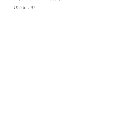
(Pink)
가격
US$61.00
가격
US$98.00
A를 받으십시오
10% 0FF
쿠폰
FOR 다음 구매!
우리의 메일 링리스트에
가입하세요
지금 구독
에 대한