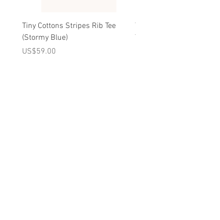
Tiny Cottons Stripes Rib Tee
Tiny Cottons Mini Mushr
(Stormy Blue)
Tee (Dark Green)
가격
가격
US$59.00
US$49.00
A를 받으십시오
10% 0FF
쿠폰
FOR 다음 구매!
우리의 메일 링리스트에
가입하세요
지금 구독