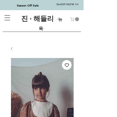
SHOP NOW >>
Season Off Sale
진 + 해들리
-뉴
욕-