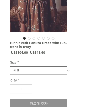
Birinit Petit Lanuza Dress with Bib-
front in Ivory
일
할
 US$104.00 
US$41.60
반
인
가
가
Size
*
수량
*
카트에 추가