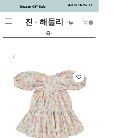
SHOP NOW >>
Season Off Sale
진 + 해들리
-뉴
욕-