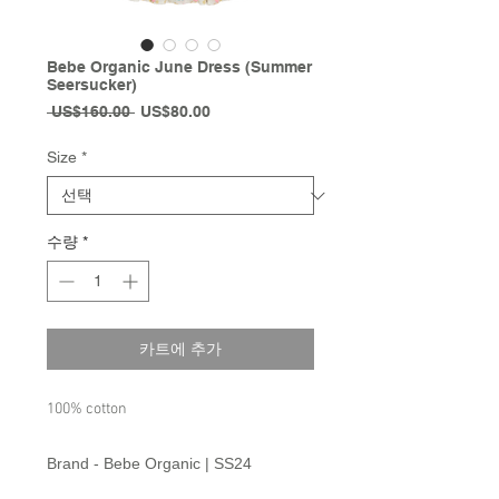
Bebe Organic June Dress (Summer
Seersucker)
일
할
 US$160.00 
US$80.00
반
인
가
가
Size
*
수량
*
카트에 추가
100% cotton
Brand - Bebe Organic | SS24
Collection