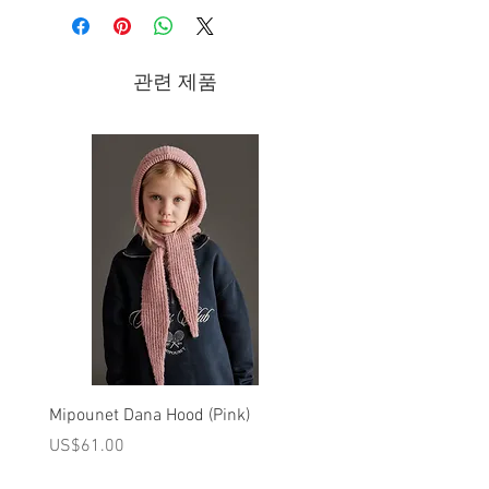
관련 제품
Mipounet Dana Hood (Pink)
Mipounet Martine Mini Sk
(Pink)
가격
US$61.00
가격
US$98.00