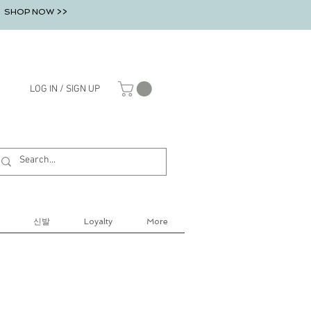
SHOP NOW >>
LOG IN / SIGN UP
신발
Loyalty
More