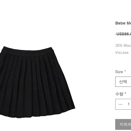
Bebe Me
 US$86.
30% Wool
Viscose
Brand -
Size
*
선택
수량
*
카트에