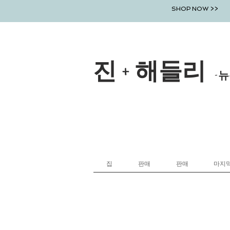
SHOP NOW >>
진 + 해들리
-뉴
집
판매
판매
마지막