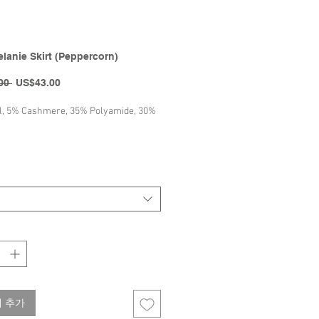
lanie Skirt (Peppercorn)
일
할
00 
US$43.00
반
인
가
가
, 5% Cashmere, 35% Polyamide, 30%
 Bebe Organic | FW23 Collection
 추가