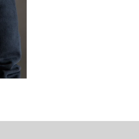
Mipounet Martine Mini Skirt (P
가격
US$98.00