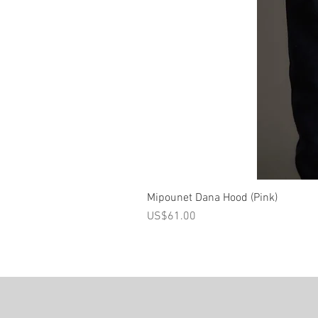
Mipounet Dana Hood (Pink)
가격
US$61.00