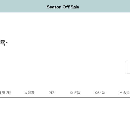
Season Off Sale
욕-
 몇 개!
#상표
아기
소년들
소녀들
부속품