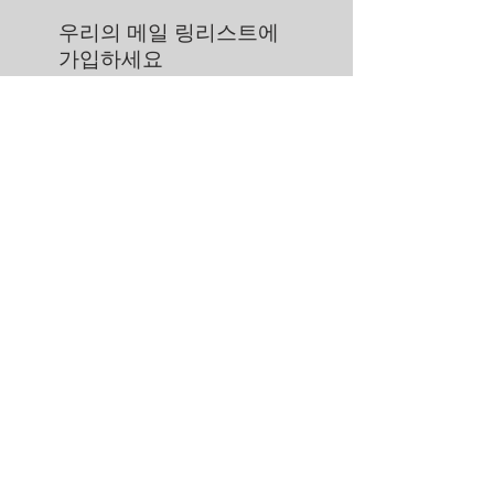
우리의 메일 링리스트에
가입하세요
지금 구독
에 대한
문의하기
스토어 정책
© 2021 Jean &amp; Hadley LLC - 아동 디자이너 패션 부티크