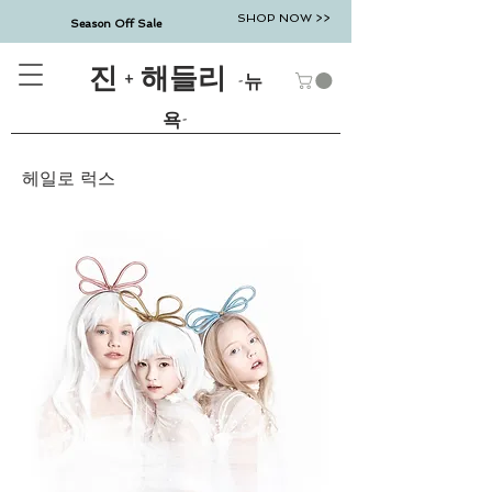
SHOP NOW >>
Season Off Sale
진 + 해들리
-뉴
욕-
헤일로 럭스